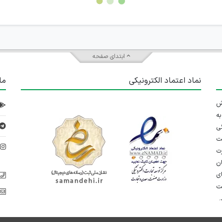
ابتدای صفحه
نماد اعتماد الکترونیکی
ما
 تلاش
ه
ی
ت
د
رت
ان
ی
یت