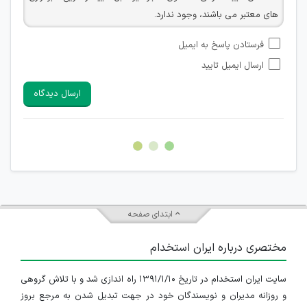
های معتبر می باشند، وجود ندارد.
امکان تأیید نظراتی که حاوی اطلاعات تماس شخصی افراد و یا ID
فرستادن پاسخ به ایمیل
شبکه های مجازی ارتباطی می باشند وجود ندارد.
ارسال ایمیل تایید
امکان تأیید نظرات کاربرانی که به هر طریقی قصد مأیوس کردن
سایرین را دارند وجود ندارد.
ارسال دیدگاه
هرگونه تحریک، تحقیر و کنایه به سایر افراد (مسئول و غیر مسئول)
غیر مجاز می باشد.
امکان هماهنگی برای هرگونه ملاقات حضوری چه به صورت دسته
جمعی و چه فردی توسط کاربران سایت وجود ندارد.
ابتدای صفحه
مختصری درباره ایران استخدام
سایت ایران استخدام در تاریخ ۱۳۹۱/۱/۱۰ راه اندازی شد و با تلاش گروهی
و روزانه مدیران و نویسندگان خود در جهت تبدیل شدن به مرجع بروز