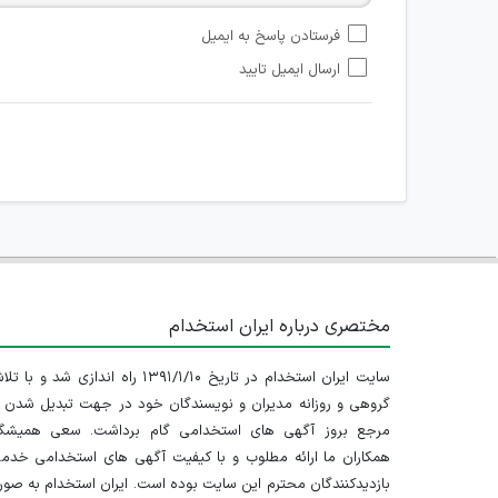
امکان تأیید نظرات کاربرانی که به هر طریقی قصد مأیوس کرد
فرستادن پاسخ به ایمیل
هرگونه تحریک، تحقیر و کنایه به سایر افراد (مسئول و غیر 
ارسال ایمیل تایید
امکان هماهنگی برای هرگونه ملاقات حضوری چه به صورت د
مختصری درباره ایران استخدام
سایت ایران استخدام در تاریخ ۱۳۹۱/۱/۱۰ راه اندازی شد و با
گروهی و روزانه مدیران و نویسندگان خود در جهت تبدیل شدن ب
مرجع بروز آگهی های استخدامی گام برداشت. سعی همیشگ
همکاران ما ارائه مطلوب و با کیفیت آگهی های استخدامی خدم
بازدیدکنندگان محترم این سایت بوده است. ایران استخدام به صو