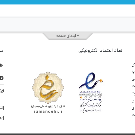
ابتدای صفحه
نماد اعتماد الکترونیکی
ما
 تلاش
ه
ی
ت
د
رت
ان
ی
یت