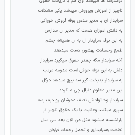
درمدرسه ها میباشد اون هم با دریافت حقوق
ناچیز از اموزش وپرورش میباشد یکی مشکلات
سرایدار ان با مدیر مدس بوفه فروش خوراکی
به دانش اموزان هست که مدیر ان مدارس
به این بوفه سرایدار ان به ان همیشه چشم
طمع وحسادت بهشون دست میدهند
آخه سرایدار مگه چقدر حقوق میگیرد سرایدار
دلش به این بوفه خوش است مدرسه مرتب
به سرایدار بدبخت گیر سه پیچ میدهد درکل
این مدیر معلوم دنبال چی میگردد
سرایدار وخانواداش نصف عمرشان رو درمدرسه
سپری میکنند وعاقبت با یک حقوق ناچیز تر
بازنشسته میشود مثل من الان بعد سی سال
نظافت وسرایداری و تحمل زحمات فراوان