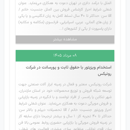
الملل با درآمد دلاری در تهران دعوت به همکاری می‌نماید. عنوان
شغلی شرایط احراز کارشناس فروش بین الملل جنسیت: خانم /
آقا سن: حداکثر تا 40 سال تسلط کامل به زبان انگلیسی و یا یکی
از زبان های آلمانی، عربی، اسپانیایی، فرانسوی (مکالمه و مکاتبه)
دارای پاسپورت از یکی از کشورهای ا...
مشاهده بیشتر
۰۸ مرداد ۱۴۰۵
استخدام ویزیتور با حقوق ثابت و پورسانت در شرکت
رونیکس
شرکت رونیکس، معتبر و فعال در زمینه ابزار آلات صنعتی جهت
توسعه شبکه فروش و توزیع محصولات خود در استان مازندران،
شهر تنکابن یا رامسر، از افراد توانمند و با انگیزه در زمینه بازاریابی
و فروش مویرگی دعوت به همکاری می‌نماید. عنوان شغلی شرایط
احراز ویزیتور جنسیت: خانم / آقا تحصیلات: دیپلم و بالاتر سن:
حداکثر تا 40 تجربه کار: 1 سال و بیشتر ترجیحا دارای سابقه کار
در زمینه فروش مویرگی یا بازاریابی حضوری روابط عمومی بالا فن
بیان قوی توانایی متقاعد سازی مشتری فعالیت های شغلی: