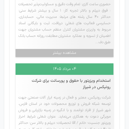
حضوری ساعت کاری: تمام وقت دقیق و مسئولیت‌پذیر تحصیلات
: فوق دیپلم و بالاتر تجربه کار: 1 سال و بیشتر شرایط سنی:
حداکثر 40 سال رشته های مرتبط: مدیریت مالی، حسابداری،
حسابرسی فعالیت های شغلی: دریافت، ثبت و بایگانی اسناد
مربوط به واریزی مشتریان کنترل منظم حساب مشتریان جهت
اطمینان از تسویه و عملکرد مشتریان مطابقت روزانه حساب بانک
طبق دف...
مشاهده بیشتر
۰۴ مرداد ۱۴۰۵
استخدام ویزیتور با حقوق و پورسانت برای شرکت
رونیکس در شیراز
شرکت رونیکس، معتبر و فعال در زمینه ابزار آلات صنعتی جهت
توسعه شبکه فروش و توزیع محصولات خود در استان فارس،
شهر شیراز از افراد توانمند و با انگیزه در زمینه بازاریابی و فروش
مویرگی دعوت به همکاری می‌نماید. عنوان شغلی شرایط احراز
ویزیتور جنسیت: خانم / آقا تحصیلات: دیپلم و بالاتر سن: حداکثر