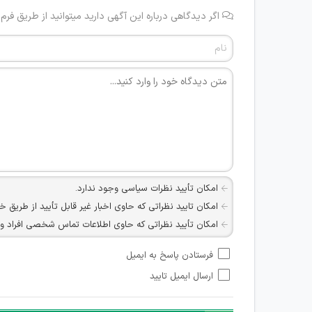
اگر دیدگاهی درباره این آگهی دارید میتوانید از طریق فرم
امکان تأیید نظرات سیاسی وجود ندارد.
امکان تایید نظراتی که حاوی اخبار غیر قابل تأیید از طریق خ
امکان تأیید نظراتی که حاوی اطلاعات تماس شخصی افراد و یا ID شبکه های مجازی ارتباطی می باشند وجود ند
امکان تأیید نظرات کاربرانی که به هر طریقی قصد مأیوس کرد
فرستادن پاسخ به ایمیل
هرگونه تحریک، تحقیر و کنایه به سایر افراد (مسئول و غیر 
ارسال ایمیل تایید
امکان هماهنگی برای هرگونه ملاقات حضوری چه به صورت د