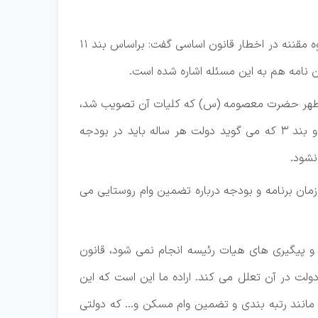
به گزارش خبرنگار پارلمانی خبرگزاری تسنیم، علیرضا سلیمی عضو هیئت رئیسه مجلس در نشست علنی امروز (چهارشنبه) قوه مقننه در اخطار قانون اساسی گفت: براساس بند 11
 نامه هم به این مسئله اشاره شده است.
م مطهر حضرت معصومه (س) که کلیات آن تصویب شد،
اگر واقعا بار مالی داشته باشد و اصل هفتاد و پنجی باشد، همانطور که رئیس مجلس به درستی گفتند، بندهای 4 و 6 و بند 3 که می گوید دولت هر ساله باید در بودجه
نشود.
زمان برنامه و بودجه درباره تضمین وام روستایی می
ات و پیگیری های هیات رئیسه انجام نمی شود، قانون
لت در آن تعلل می کند. اراده ما این است که این
انند رتبه بندی و تضمین وام مسکن و... که دولتی