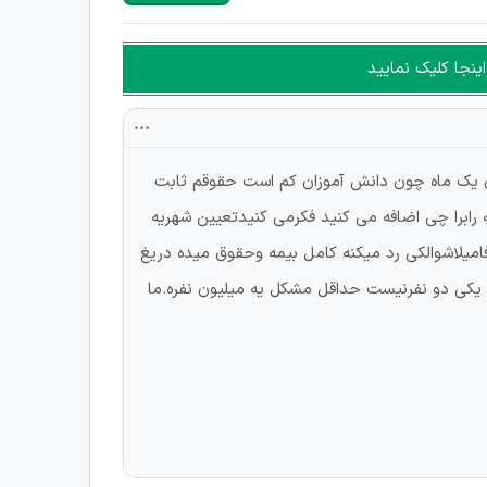
ینجا کلیک نمایید
ولتی را دارم امروز 2مهر1402است قرارشد2میلیون حقوق بگیرم برای یک ماه چون دانش آموزان کم است حقوقم ثابت
خوردوخوراک ،دارو و...شهریه رابرا چی اضافه می کنید فکرمی کنیدتعیین شهریه
یلاشوالکی رد میکنه کامل بیمه وحقوق میده دریغ
یکی دو نفرنیست حداقل مشکل یه میلیون نفره.ما