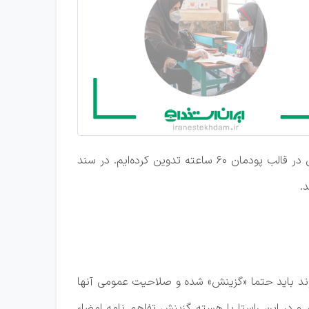
وی درباره پروژه توانمندسازی معلمان مدارس غیر دولتی توضیح داد: در طول سه سال آینده شش بسته آموزشی و پرورشی در قالب پودمان ۶۰ ساعته تدوین کرده‌ایم. در سند
.
وند باید حتما «گزینش» شده و صلاحیت عمومی آنها
زه بود اما اکنون آن را پنج ماهه کرده‌ایم و در این راستا با هسته گزینش تفاهم نامه امضاء