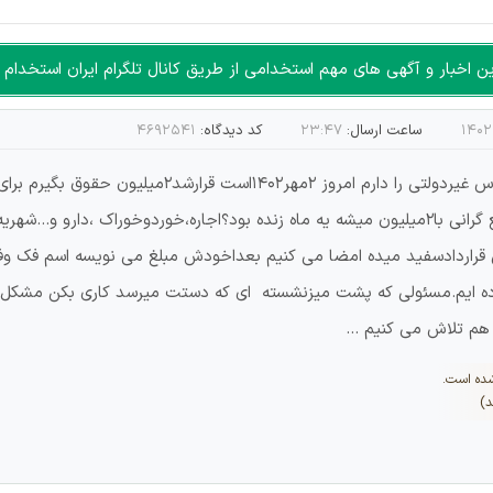
اخبار و آگهی های مهم استخدامی از طریق کانال تلگرام ایران استخدام ا
ساعت ارسال:
۲۳:۴۷
کد دیدگاه:
۴۶۹۲۵۴۱
سلام من 15ساله سابقه ی تدریس ومدیریت در مدارس غیرد
موند آقای قاضی آقای رییس آقای مومن ...بااین وضع گرانی با2میلیون میشه یه ماه زنده بود؟اجاره،
ردادسفید میده امضا می کنیم بعداخودش مبلغ می نویسه اسم فک وفام
 مرده ایم.مسئولی که پشت میزنشسته ای که دستت میرسد کاری بکن مشکل 
هم تلاش می کنیم ...
شده است.
د)