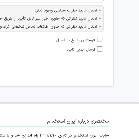
امکان تأیید نظرات سیاسی وجود ندارد.
امکان تایید نظراتی که حاوی اخبار غیر قابل تأیید از طریق خ
امکان تأیید نظراتی که حاوی اطلاعات تماس شخصی افراد و یا ID شبکه های مجازی ارتباطی می باشند وجود ند
امکان تأیید نظرات کاربرانی که به هر طریقی قصد مأیوس کرد
فرستادن پاسخ به ایمیل
هرگونه تحریک، تحقیر و کنایه به سایر افراد (مسئول و غیر 
ارسال ایمیل تایید
امکان هماهنگی برای هرگونه ملاقات حضوری چه به صورت د
مختصری درباره ایران استخدام
سایت ایران استخدام در تاریخ ۱۳۹۱/۱/۱۰ راه اندازی شد و با