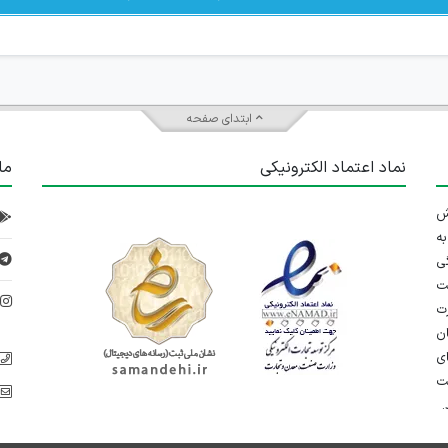
ابتدای صفحه
نماد اعتماد الکترونیکی
ما
 تلاش
ه
ی
ت
د
رت
ان
ی
یت