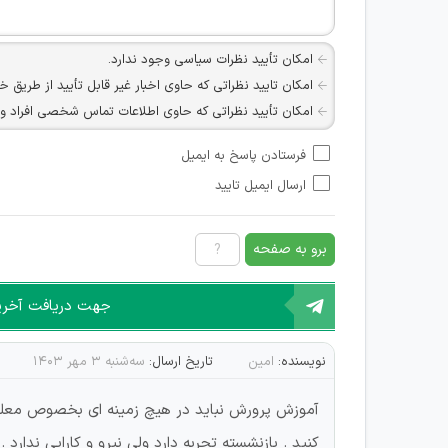
امکان تأیید نظرات سیاسی وجود ندارد.
امکان تایید نظراتی که حاوی اخبار غیر قابل تأیید از طریق خ
امکان تأیید نظراتی که حاوی اطلاعات تماس شخصی افراد و یا ID شبکه های مجازی ارتباطی می باشند وجود ند
امکان تأیید نظرات کاربرانی که به هر طریقی قصد مأیوس کرد
فرستادن پاسخ به ایمیل
هرگونه تحریک، تحقیر و کنایه به سایر افراد (مسئول و غیر 
ارسال ایمیل تایید
امکان هماهنگی برای هرگونه ملاقات حضوری چه به صورت د
برو به صفحه
جهت دریافت آخرین 
نویسنده:
امین
تاریخ ارسال:
سه‌شنبه ۳ مهر ۱۴۰۳
آموزش پرورش نباید در هیچ زمینه ای بخصوص معلم به 
کنید . بازنشسته تجربه دارد ولی نیرو و کارایی ندارد .