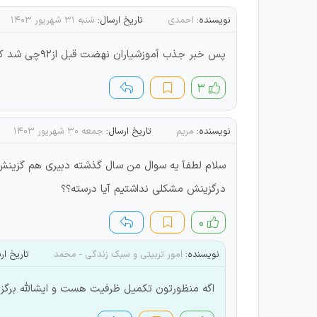
نویسنده:
احمدی
تاریخ ارسال:
شنبه ۳۱ شهریور ۱۴۰۳
پس خبر جذب آموزشیاران نهضت قبل از92چی شد کسی می دونه پاسخ بده
۳
نویسنده:
مریم
تاریخ ارسال:
جمعه ۳۰ شهریور ۱۴۰۳
سلام لطفآ یه سوال من سال گذشته دبیری هم گزینش 
درگزینش مشکلی نداشتیم آیا درسته؟؟
۰
نویسنده:
امور تربیتی و سبک زندگی - محمد
تاریخ ار
اگه منظورتون تکمیل ظرفیت هست و ایشالله برگز