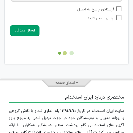
امکان تأیید نظراتی که حاوی اطلاعات تماس شخصی افراد و یا ID
فرستادن پاسخ به ایمیل
شبکه های مجازی ارتباطی می باشند وجود ندارد.
ارسال ایمیل تایید
امکان تأیید نظرات کاربرانی که به هر طریقی قصد مأیوس کردن
سایرین را دارند وجود ندارد.
ارسال دیدگاه
هرگونه تحریک، تحقیر و کنایه به سایر افراد (مسئول و غیر مسئول)
غیر مجاز می باشد.
امکان هماهنگی برای هرگونه ملاقات حضوری چه به صورت دسته
جمعی و چه فردی توسط کاربران سایت وجود ندارد.
ابتدای صفحه
مختصری درباره ایران استخدام
سایت ایران استخدام در تاریخ ۱۳۹۱/۱/۱۰ راه اندازی شد و با تلاش گروهی
و روزانه مدیران و نویسندگان خود در جهت تبدیل شدن به مرجع بروز
آگهی های استخدامی گام برداشت. سعی همیشگی همکاران ما ارائه
مطلوب و با کیفیت آگهی های استخدامی خدمت بازدیدکنندگان محترم