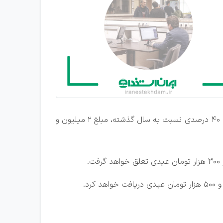
شایان ذکر است در جلسه ۱۵ بهمن هیأت وزیران، حداقل عیدی یا پاداش آخر سال کارمندان و بازنشستگان دولتی با افزایش ۴۰ درصدی نسبت به سال گذشته، مبلغ ۲ میلیون و