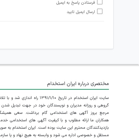
فرستادن پاسخ به ایمیل
هرگونه تحریک، تحقیر و کنایه به سایر افراد (مسئول و غیر 
ارسال ایمیل تایید
امکان هماهنگی برای هرگونه ملاقات حضوری چه به صورت د
مختصری درباره ایران استخدام
سایت ایران استخدام در تاریخ ۱۳۹۱/۱/۱۰ راه اندازی شد و با
گروهی و روزانه مدیران و نویسندگان خود در جهت تبدیل شدن ب
مرجع بروز آگهی های استخدامی گام برداشت. سعی همیشگ
همکاران ما ارائه مطلوب و با کیفیت آگهی های استخدامی خدم
بازدیدکنندگان محترم این سایت بوده است. ایران استخدام به صو
مستقل و خصوصی اداره می شود و وابسته به هیچ نهاد و یا سازم