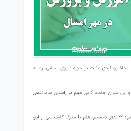
اتخاذ رویکردی مثبت در حوزه نیروی انسانی، زمینه
گوی وزارت آموزش و پرورش، مجوز استخدام 82 هزار معلم جدید برای سال 1404 اخذ شده و این میزان جذب، گامی مهم در راستای ساماندهی
از جمله مهم‌ترین منابع تأمین نیروی انسانی می‌توان به فارغ‌التحصیلان دانشگاه فرهنگیان اشاره کرد. در مهر 1404، حدود 22 هزار دانشجومعلم با مدرک کارشناسی از این