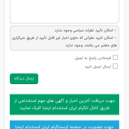
امکان تأیید نظرات سیاسی وجود ندارد.
امکان تایید نظراتی که حاوی اخبار غیر قابل تأیید از طریق خبرگزاری
های معتبر می باشند، وجود ندارد.
امکان تأیید نظراتی که حاوی اطلاعات تماس شخصی افراد و یا ID
فرستادن پاسخ به ایمیل
شبکه های مجازی ارتباطی می باشند وجود ندارد.
ارسال ایمیل تایید
امکان تأیید نظرات کاربرانی که به هر طریقی قصد مأیوس کردن
سایرین را دارند وجود ندارد.
ارسال دیدگاه
هرگونه تحریک، تحقیر و کنایه به سایر افراد (مسئول و غیر مسئول)
غیر مجاز می باشد.
امکان هماهنگی برای هرگونه ملاقات حضوری چه به صورت دسته
جهت دریافت آخرین اخبار و آگهی های مهم استخدامی از
جمعی و چه فردی توسط کاربران سایت وجود ندارد.
طریق کانال تلگرام ایران استخدام اینجا کلیک نمایید
جهت عضویت در صفحه اینستاگرام ایران استخدام اینجا