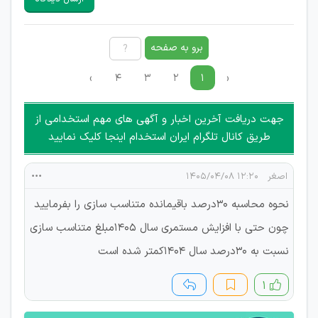
هرگونه تحریک، تحقیر و کنایه به سایر افراد (مسئول و غیر مسئول)
غیر مجاز می باشد.
امکان هماهنگی برای هرگونه ملاقات حضوری چه به صورت دسته
برو به صفحه
جمعی و چه فردی توسط کاربران سایت وجود ندارد.
›
۴
۳
۲
۱
‹
جهت دریافت آخرین اخبار و آگهی های مهم استخدامی از
طریق کانال تلگرام ایران استخدام اینجا کلیک نمایید
اصغر
۱۲:۲۰ ۱۴۰۵/۰۴/۰۸
نحوه محاسبه 30درصد باقیمانده متناسب سازی را بفرمایید
چون حتی با افزایش مستمری سال 1405مبلغ متناسب سازی
نسبت به 30درصد سال 1404کمتر شده است
۱