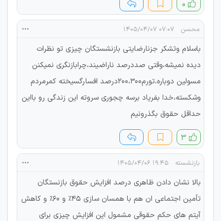
۰
محسن
۰۷:۰۷ ۱۴۰۵/۰۴/۰۷
باسلام وتشکر جزنارضایتی بازنشستگان چیزی تو نظرات
دیده نمیشه،وقتی صددرصد ناراضیند،چرابازنگری نمیکنن
مسولین دوباره،تورم200،300درصد افسارگسیخته کمرمردم
وشکسته،خدا بفریاد برسه چجوری سروته این زندگی رو بااین
حداقل حقوق بگذرونیم
۳
بازنشسته
۱۹:۴۵ ۱۴۰۵/۰۴/۰۶
بالا نشان دادن ظاهری درصد افزایش حقوق بازنستگان
تأمین اجتماعی ان هم با همسان سازی ۴۵٪ و ۶۰٪ و کاهش
آیتم های حکم حقوقی مشمول این افزایش چیزی برای