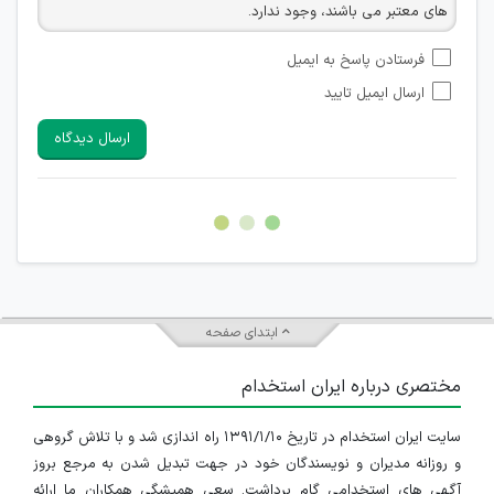
های معتبر می باشند، وجود ندارد.
امکان تأیید نظراتی که حاوی اطلاعات تماس شخصی افراد و یا ID
فرستادن پاسخ به ایمیل
شبکه های مجازی ارتباطی می باشند وجود ندارد.
ارسال ایمیل تایید
امکان تأیید نظرات کاربرانی که به هر طریقی قصد مأیوس کردن
سایرین را دارند وجود ندارد.
ارسال دیدگاه
هرگونه تحریک، تحقیر و کنایه به سایر افراد (مسئول و غیر مسئول)
غیر مجاز می باشد.
امکان هماهنگی برای هرگونه ملاقات حضوری چه به صورت دسته
جمعی و چه فردی توسط کاربران سایت وجود ندارد.
ابتدای صفحه
مختصری درباره ایران استخدام
سایت ایران استخدام در تاریخ ۱۳۹۱/۱/۱۰ راه اندازی شد و با تلاش گروهی
و روزانه مدیران و نویسندگان خود در جهت تبدیل شدن به مرجع بروز
آگهی های استخدامی گام برداشت. سعی همیشگی همکاران ما ارائه