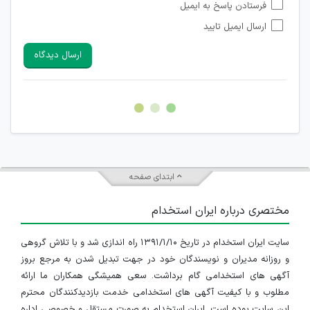
فرستادن پاسخ به ایمیل
شبکه های مجازی ارتباطی می باشند وجود ندارد.
ارسال ایمیل تایید
امکان تأیید نظرات کاربرانی که به هر طریقی قصد مأیوس کردن
سایرین را دارند وجود ندارد.
ارسال دیدگاه
هرگونه تحریک، تحقیر و کنایه به سایر افراد (مسئول و غیر مسئول)
غیر مجاز می باشد.
امکان هماهنگی برای هرگونه ملاقات حضوری چه به صورت دسته
جمعی و چه فردی توسط کاربران سایت وجود ندارد.
ابتدای صفحه
مختصری درباره ایران استخدام
سایت ایران استخدام در تاریخ ۱۳۹۱/۱/۱۰ راه اندازی شد و با تلاش گروهی
و روزانه مدیران و نویسندگان خود در جهت تبدیل شدن به مرجع بروز
آگهی های استخدامی گام برداشت. سعی همیشگی همکاران ما ارائه
مطلوب و با کیفیت آگهی های استخدامی خدمت بازدیدکنندگان محترم
این سایت بوده است. ایران استخدام به صورت مستقل و خصوصی اداره