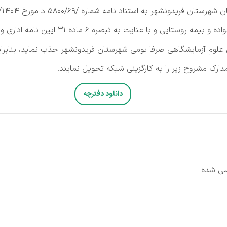
اساس دستورالعمل ابالغی برنامه پزشک خانواده 
 علوم آزمایشگاهی صرفا بومی شهرستان فریدونشهر جذب نماید، بنابرای
دانلود دفترچه