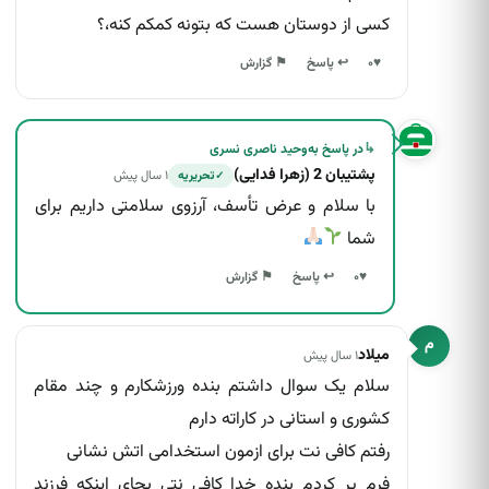
انصراف
ارسال گزارش
کسی از دوستان هست که بتونه کمکم کنه،؟
↩ پاسخ
♥
۰
⚑ گزارش
↳
در پاسخ به
وحید ناصری نسری
پشتیبان 2 (زهرا فدایی)
۱ سال پیش
تحریریه
✓
با سلام و عرض تأسف، آرزوی سلامتی داریم برای
شما
↩ پاسخ
♥
۰
⚑ گزارش
م
میلاد
۱ سال پیش
سلام یک سوال داشتم بنده ورزشکارم و چند مقام
کشوری و استانی در کاراته دارم
رفتم کافی نت برای ازمون استخدامی اتش نشانی
فرم پر کردم بنده خدا کافی نتی بجای اینکه فرزند