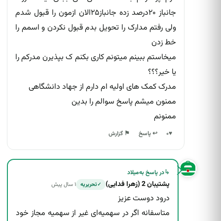
جانباز ۲۰درصد زده جانباز۲۵الان ازمون را قبول شدم
ولی رفتم مدارک را تحویل بدم قبول نکردن و اسمم را
خط زدن
میخاستم ببینم میتونم کاری بکنم ک بپذیرن مدرکم را
یا خیر؟؟؟
مدرک کمک های اولیه ام دارم از جهاد دانشگاهی
ممنون میشم پاسخ سوالم را بدین
ممنونم
↩ پاسخ
♥
۰
⚑ گزارش
↳
در پاسخ به
میلاد
پشتیبان 2 (زهرا فدایی)
۱ سال پیش
تحریریه
✓
درود دوست عزیز
متاسفانه اگر در سهمیه‌ای غیر از سهمیه مجاز خود