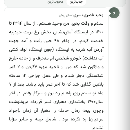
جدیدترین
محبوب‌ترین
✕
گزارش این دیدگاه
و
وحید ناصری نسری
۱ سال پیش
سلام و وقت بخیر. من وحید هستم . از سال ۱۳۹۴ تا
۱۴۰۰ در ایستگاه آتش‌نشانی بخش رخ تربت حیدریه
اسپم یا تبلیغات
خدمت کردم. در اواخر ۹۸ حین رفت و آمد جهت
محتوای توهین‌آمیز
آوردن آب شرب به ایستگاه (چون ایستگاه لوله کشی
آب نداشت) خودرو شخصی ام منحرف و از جاده خارج
اطلاعات نادرست
و واژگون شد که من از ناحیه مهره ۷گردن و ۲ کمر
موارد دیگر
شکستگی دچار شدم و طی عمل جراحی ۱۲ ساعته
پلاتین گذاری شد که تا آخر عمر باید باشد. بعد از ۷
ماه توانستم روی پاهام راه برم و سرکار رفتم. در آخر
سال۱۴۰۰ بخشداری دهیاری نسر قرارداد م‌رو‌ننوشت
و‌چون بیمه زمان حادثه را دهیار آن زمان ,(جواد
مرادیان) رد نکرده بود . شامل بیمه و سایر مزایا
نام و ایمیلم را به خاطر بسپار
نشدم.‌