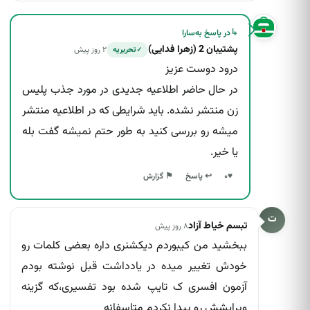
موارد دیگر
↳
در پاسخ به
سارا
پشتیبان 2 (زهرا فدایی)
۲ روز پیش
تحریریه
✓
درود دوست عزیز
در حال حاضر اطلاعیه جدیدی در مورد جذب پلیس
زن منتشر نشده. باید شرایطی که در اطلاعیه منتشر
میشه رو بررسی کنید به طور حتم نمیشه گفت بله
نام و ایمیلم را به خاطر بسپار
یا خیر.
انصراف
ارسال گزارش
↩ پاسخ
♥
۰
⚑ گزارش
ت
تبسم خیاط آزاد
۸ روز پیش
ببخشید من کیبوردم دیکشنری داره بعضی کلمات رو
خودش تغییر میده در یادداشت قبل نوشته بودم
آزمون افسری ک تایپ شده بود تفسیری،که گزینه
ویرایشش رو پیدا نکردم متاسفانه