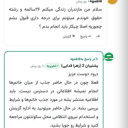
فاطمهه
۸ روز پیش
سلام من مازندران زندگی میکنم ۲۶سالمه و رشته
حقوق خوندم میتونم برای درجه داری قبول بشم
چجوریه اصلا چیکار باید انجام بدم ؟
↩ پاسخ
♥
۰
⚑ گزارش
↳
در پاسخ به
فاطمهه
پشتیبان 2 (زهرا فدایی)
۸ روز پیش
تحریریه
✓
درود دوست عزیز
فعلا چون در حال حاضر جذب از میان خانم‌ها
انجام نمیشه اطلاعاتی در دسترس نیست. باید
اطلاعیه منتشر بشه در مورد جذب خانم‌ها و شرایط
بررسی بشه. در حال حاضر میتونید به اداره گزینش
و استخدام نیروی انتظامی محل سکونتتون مراجعه
کنید و شرایط رو جویا بشید.