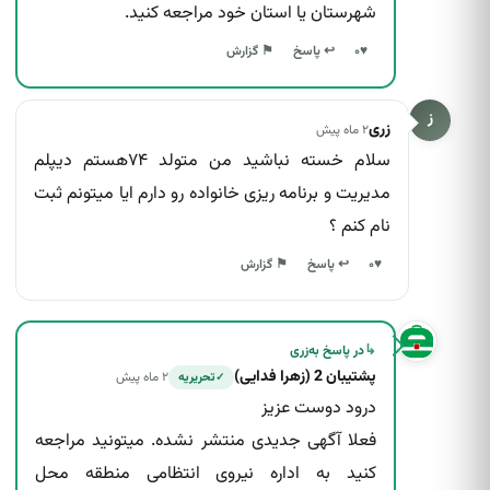
شهرستان یا استان خود مراجعه کنید.
↩ پاسخ
♥
۰
⚑ گزارش
ز
زری
۲ ماه پیش
سلام خسته نباشید من متولد ۷۴هستم دیپلم
مدیریت و برنامه ریزی خانواده رو دارم ایا میتونم ثبت
نام کنم ؟
↩ پاسخ
♥
۰
⚑ گزارش
↳
در پاسخ به
زری
پشتیبان 2 (زهرا فدایی)
۲ ماه پیش
تحریریه
✓
درود دوست عزیز
فعلا آگهی جدیدی منتشر نشده. میتونید مراجعه
کنید به اداره نیروی انتظامی منطقه محل