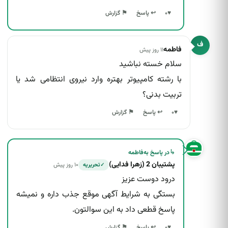
↩ پاسخ
♥
۰
⚑ گزارش
ف
فاطمه
۱۱ روز پیش
سلام خسته نباشید
با رشته کامپیوتر بهتره وارد نیروی انتظامی شد یا
تربیت بدنی؟
↩ پاسخ
♥
۰
⚑ گزارش
↳
در پاسخ به
فاطمه
پشتیبان 2 (زهرا فدایی)
۱۰ روز پیش
تحریریه
✓
درود دوست عزیز
بستگی به شرایط آگهی موقع جذب داره و نمیشه
پاسخ قطعی داد به این سوالتون.
↩ پاسخ
♥
۰
⚑ گزارش