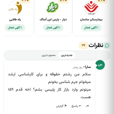
۴.۰
۵.۰
۵.۰
بیمارستان ساسان
دیار - پارس لبن آساک
راه طلایی
۱ آگهی فعال
۱ آگهی فعال
۱ آگهی فعال
نظرات
۳۶
جدیدترین
محبوب‌ترین
✕
گزارش این دیدگاه
س
سارا
۴ روز پیش
سلام من رشتم حقوقه و برای کارشناسی ارشد
میخوام جرم شناسی بخونم
اسپم یا تبلیغات
میتونم وارد بازار کار پلیسی بشم؟ اخه قدم ۱۵۹
محتوای توهین‌آمیز
هست
اطلاعات نادرست
↩ پاسخ
♥
۰
⚑ گزارش