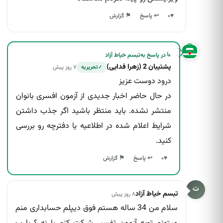
↩ پاسخ
♥
۰
⚑ گزارش
↳
در پاسخ به
تبسم خیاط آزاد
پشتیبان 2 (زهرا فدایی)
۷ روز پیش
تحریریه
✓
درود دوست عزیز
در حال حاضر اخبار جدیدی از آزمون افسری بانوان
منتشر نشده. باید منتظر باشید اگر جذب داشتن
شرایط اعلام شده در اطلاعیه یا دفترچه رو بررسی
کنید.
↩ پاسخ
♥
۰
⚑ گزارش
ت
تبسم خیاط آزاد
۸ روز پیش
سلام من 34 ساله هستم فوق دیپلم حسابداری منم