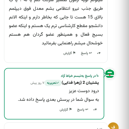
میتونم تویه آزمون تفسیر شرکت کنم یا نه ؟ یا ب
طریق جذب نیرو انتظامی بشم معدل فوق دیپلمم
بالای 15 هست تا جایی که بخاطر دارم و اینکه الانم
دانشجو مقطع کارشناسی ترم یک هستم و اینکه عضو
بسیج فعال و همینطور عضو گردان هم هستم
خوشحال میشم راهنمایی بفرمائید
↩ پاسخ
♥
۰
⚑ گزارش
↳
در پاسخ به
تبسم خیاط آزاد
پشتیبان 2 (زهرا فدایی)
۷ روز پیش
تحریریه
✓
درود دوست عزیز
به سوال شما در پرسش بعدی پاسخ داده شد.
↩ پاسخ
♥
۰
⚑ گزارش
ف