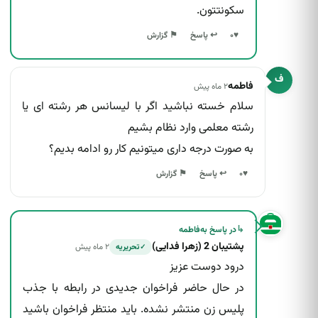
سکونتتون.
↩ پاسخ
♥
۰
⚑ گزارش
ف
فاطمه
۲ ماه پیش
سلام خسته نباشید اگر با لیسانس هر رشته ای یا
رشته معلمی وارد نظام بشیم
به صورت درجه داری میتونیم کار رو ادامه بدیم؟
↩ پاسخ
♥
۰
⚑ گزارش
↳
در پاسخ به
فاطمه
پشتیبان 2 (زهرا فدایی)
۲ ماه پیش
تحریریه
✓
درود دوست عزیز
در حال حاضر فراخوان جدیدی در رابطه با جذب
پلیس زن منتشر نشده. باید منتظر فراخوان باشید