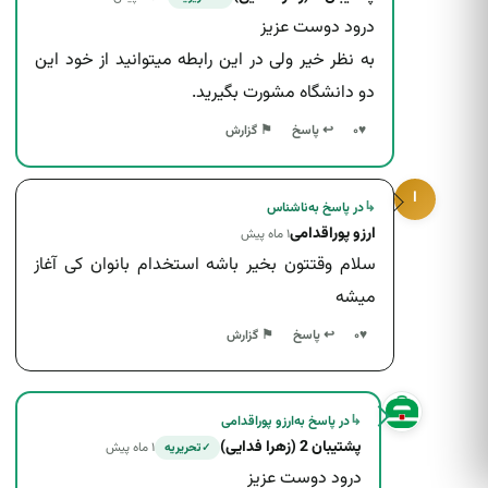
درود دوست عزیز
به نظر خیر ولی در این رابطه میتوانید از خود این
دو دانشگاه مشورت بگیرید.
↩ پاسخ
♥
۰
⚑ گزارش
ا
↳
در پاسخ به
ناشناس
ارزو پوراقدامی
۱ ماه پیش
سلام وقتتون بخیر باشه استخدام بانوان کی آغاز
میشه
↩ پاسخ
♥
۰
⚑ گزارش
↳
در پاسخ به
ارزو پوراقدامی
پشتیبان 2 (زهرا فدایی)
۱ ماه پیش
تحریریه
✓
درود دوست عزیز