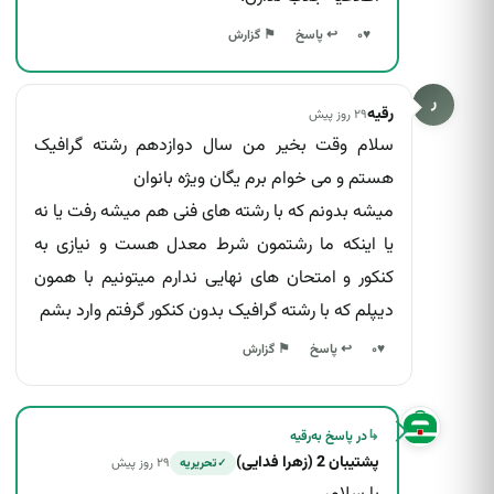
↩ پاسخ
♥
۰
⚑ گزارش
ر
رقیه
۲۹ روز پیش
سلام وقت بخیر من سال دوازدهم رشته گرافیک
هستم و می خوام برم یگان ویژه بانوان
میشه بدونم که با رشته های فنی هم میشه رفت یا نه
یا اینکه ما رشتمون شرط معدل هست و نیازی به
کنکور و امتحان های نهایی ندارم میتونیم با همون
دیپلم که با رشته گرافیک بدون کنکور گرفتم وارد بشم
↩ پاسخ
♥
۰
⚑ گزارش
↳
در پاسخ به
رقیه
پشتیبان 2 (زهرا فدایی)
۲۹ روز پیش
تحریریه
✓