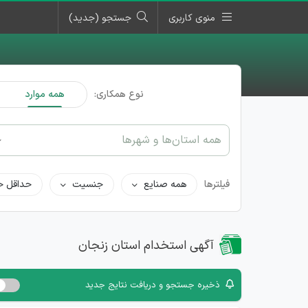
منوی کاربری
جستجو (جدید)
نوع همکاری:
همه موارد
همه استان‌ها و شهرها
فیلترها
همه صنایع
جنسیت
حداقل ح
آگهی استخدام استان زنجان
ذخیره جستجو و دریافت نتایج جدید