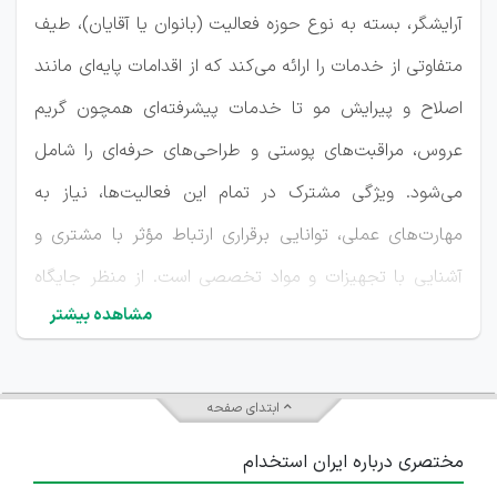
آرایشگر، بسته به نوع حوزه فعالیت (بانوان یا آقایان)، طیف
متفاوتی از خدمات را ارائه می‌کند که از اقدامات پایه‌ای مانند
اصلاح و پیرایش مو تا خدمات پیشرفته‌ای همچون گریم
عروس، مراقبت‌های پوستی و طراحی‌های حرفه‌ای را شامل
می‌شود. ویژگی مشترک در تمام این فعالیت‌ها، نیاز به
مهارت‌های عملی، توانایی برقراری ارتباط مؤثر با مشتری و
آشنایی با تجهیزات و مواد تخصصی است. از منظر جایگاه
مشاهده بیشتر
سازمانی، اغلب آرایشگران در ساختارهای کوچک و مستقل
نظیر سالن‌های زیبایی یا واحدهای پیرایش فعالیت می‌کنند.
در این چارچوب، آن‌ها می‌توانند به‌عنوان
صاحب سالن
،
ابتدای صفحه
آرایشگر مستقل
یا
نیروی شاغل در سالن‌های بزرگ
ایفای
مختصری درباره ایران استخدام
نقش نمایند. در سالن‌های بزرگ‌تر، آرایشگران معمولاً