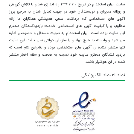
سایت ایران استخدام در تاریخ ۱۳۹۱/۱/۱۰ راه اندازی شد و با تلاش گروهی
به‌صورت بخش‌ بندی‌ شده سازماندهی می‌شوند؛ به‌عنوان
و روزانه مدیران و نویسندگان خود در جهت تبدیل شدن به مرجع بروز
آگهی های استخدامی گام برداشت. سعی همیشگی همکاران ما ارائه
مثال بخش میکاپ، بخش کوتاهی، بخش خدمات پوست یا
مطلوب و با کیفیت آگهی های استخدامی خدمت بازدیدکنندگان محترم
ناخن که هر کدام توسط نیروی متخصص اداره می‌شود.
این سایت بوده است. ایران استخدام به صورت مستقل و خصوصی اداره
می شود و وابسته به هیچ نهاد و یا سازمان دولتی نمی باشد، این سایت
بررسی کارشناسان ایران استخدام نشان می‌دهد که در
تنها منتشر کننده ی آگهی های استخدامی بوده و بنابراین لازم است که
سال‌های اخیر،
الگوهای جدید اشتغال
در این حوزه شکل
بازدید کنندگان محترم سایت خود نسبت به صحت و سقم اخبار منتشر
شده در آن هوشیار باشند.
گرفته است؛ برخی آرایشگران به‌عنوان مربی در آموزشگاه‌های
نماد اعتماد الکترونیکی
فنی و حرفه‌ای یا مراکز خصوصی فعالیت می‌کنند و بخشی
نیز همکاری‌های پروژه‌ای با صنعت تبلیغات، مد، رسانه و
سینما دارند. این روند، جایگاه شغلی آرایشگر را از یک حرفه
صرفاً سنتی به یک نقش چندبعدی و پویا ارتقا داده
است. بازار کار آرایشگری بانوان از نظر حجم خدمات و