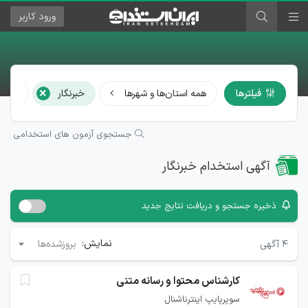
ورود
کاربر
×
فیلترها
همه استان‌ها و شهرها
خبرنگار
همه ر
جستجوی آزمون های استخدامی
آگهی استخدام خبرنگار
ذخیره جستجو و دریافت نتایج جدید
نمایش:
۴
آگهی
بروزشده‌ها
کارشناس محتوا و رسانه متنی
سوپرپایپ اینترناشنال