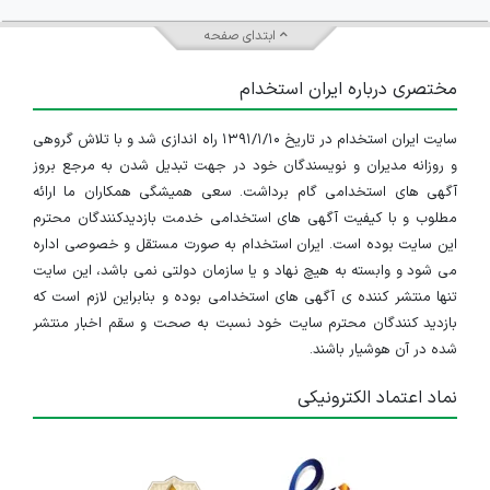
خصوصی با قدرت تمام در حال تسخیر فضای خبری و
ابتدای صفحه
رسانه‌ای است بطوری که آمارها نشان می‌دهد بیش از
۵۰
مختصری درباره ایران استخدام
میلیون
ایرانی روزانه با منابع خبری آنلاین سروکار دارند.
گسترش رسانه‌های آنلاین و شبکه‌های اجتماعی، خبرنگارانی
سایت ایران استخدام در تاریخ ۱۳۹۱/۱/۱۰ راه اندازی شد و با تلاش گروهی
و روزانه مدیران و نویسندگان خود در جهت تبدیل شدن به مرجع بروز
با مهارت‌های جدید می‌طلبد. خبرنگاران امروزی به‌جای صرفاً
آگهی های استخدامی گام برداشت. سعی همیشگی همکاران ما ارائه
تولید متن، باید توانایی‌هایی چون تولید محتوای
مطلوب و با کیفیت آگهی های استخدامی خدمت بازدیدکنندگان محترم
این سایت بوده است. ایران استخدام به صورت مستقل و خصوصی اداره
چندرسانه‌ای، ویرایش ویدئو، پادکست سازی، کار با نرم‌
می شود و وابسته به هیچ نهاد و یا سازمان دولتی نمی باشد، این سایت
تنها منتشر کننده ی آگهی های استخدامی بوده و بنابراین لازم است که
افزارهای بهینه‌ سازی موتور جستجو (SEO) و تحلیل داده‌ها
بازدید کنندگان محترم سایت خود نسبت به صحت و سقم اخبار منتشر
را داشته باشند. از نظر جغرافیایی، بازار کار خبرنگاری در ایران
شده در آن هوشیار باشند.
به شدت به پراکندگی جغرافیایی و ویژگی‌های فرهنگی و
نماد اعتماد الکترونیکی
اجتماعی هر استان وابسته است. در برخی از استان‌ها، به‌ویژه
در مناطق کلان‌ شهری مانند تهران، اصفهان، شیراز و تبریز،