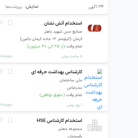
نمایش:
۳۴
آگهی
بروزشده‌ها
استخدام آتش نشان
صنایع مس شهید باهنر
کرمان (کیلومتر 12 جاده کرمان-باغین)
تمام وقت
(از ۲۵ الی ۳۰ میلیون)
بروزرسان
۸ ساعت پیش
کارشناس بهداشت حرفه ای
ملی ساختمان
بندرعباس
تمام وقت
(حقوق توافقی)
بروزرسان
۱ روز پیش
استخدام کارشناس HSE
مجموعه معتبر
رفسنجان