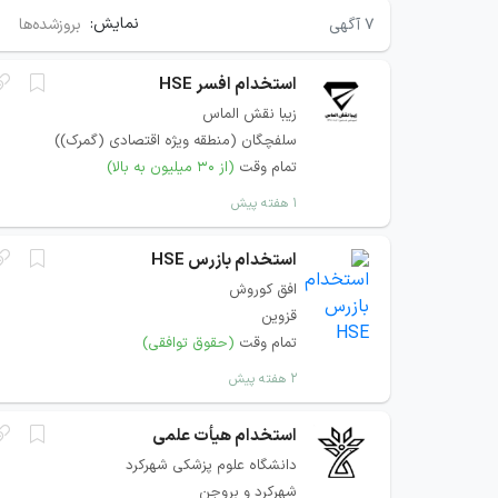
نمایش:
۷
آگهی
بروزشده‌ها
استخدام افسر HSE
زیبا نقش الماس
سلفچگان (منطقه ویژه اقتصادی (گمرک))
تمام وقت
(از ۳۰ میلیون به بالا)
۱ هفته پیش
استخدام بازرس HSE
افق کوروش
قزوین
تمام وقت
(حقوق توافقی)
۲ هفته پیش
استخدام هیأت علمی
دانشگاه علوم پزشکی شهرکرد
شهرکرد و بروجن