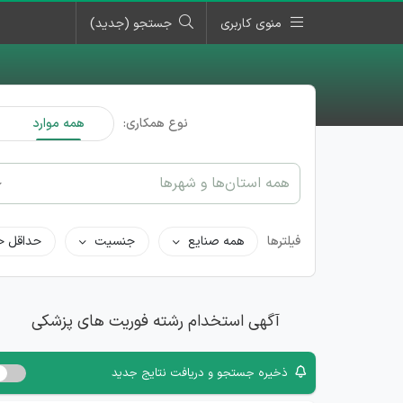
منوی کاربری
جستجو (جدید)
نوع همکاری:
همه موارد
همه استان‌ها و شهرها
فیلترها
همه صنایع
جنسیت
حداقل ح
آگهی استخدام رشته فوریت های پزشکی
ذخیره جستجو و دریافت نتایج جدید