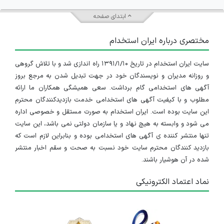
بازرگانی
تعریف می‌شوند. در بازار کار ایران،
مدرس زبان آلمانی
ابتدای صفحه
پرتکرارترین و پرتقاضاترین عنوان شغلی برای افراد مسلط به
مختصری درباره ایران استخدام
این زبان محسوب می‌شود. افزایش تقاضا برای مهاجرت
سایت ایران استخدام در تاریخ ۱۳۹۱/۱/۱۰ راه اندازی شد و با تلاش گروهی
تحصیلی و کاری به کشورهای آلمانی‌ زبان باعث شده
و روزانه مدیران و نویسندگان خود در جهت تبدیل شدن به مرجع بروز
آگهی های استخدامی گام برداشت. سعی همیشگی همکاران ما ارائه
آموزشگاه‌های زبان و مراکز آموزشی خصوصی
به‌صورت
مطلوب و با کیفیت آگهی های استخدامی خدمت بازدیدکنندگان محترم
مستمر به‌دنبال جذب مدرسان زبان آلمانی باشند. در سایر
این سایت بوده است. ایران استخدام به صورت مستقل و خصوصی اداره
می شود و وابسته به هیچ نهاد و یا سازمان دولتی نمی باشد، این سایت
موقعیت‌های شغلی، زبان آلمانی اغلب به‌عنوان یک مهارت
تنها منتشر کننده ی آگهی های استخدامی بوده و بنابراین لازم است که
مکمل در کنار تخصص اصلی فرد مطرح است و نه هسته
بازدید کنندگان محترم سایت خود نسبت به صحت و سقم اخبار منتشر
شده در آن هوشیار باشند.
اصلی شغل. مهارت‌های موردنیاز برای فعالیت شغلی در حوزه
نماد اعتماد الکترونیکی
زبان آلمانی بسته به عنوان شغلی و محل استخدام متفاوت
است؛ با این حال، تسلط کاربردی به زبان آلمانی در همه این
موقعیت‌ها، مهم‌ترین و پایه‌ای‌ترین شرط محسوب می‌شود.