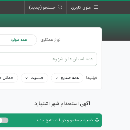
منوی کاربری
جستجو (جدید)
نوع همکاری:
همه موارد
همه استان‌ها و شهرها
فیلترها
همه صنایع
جنسیت
حداقل ح
آگهی استخدام شهر اشتهارد
ذخیره جستجو و دریافت نتایج جدید