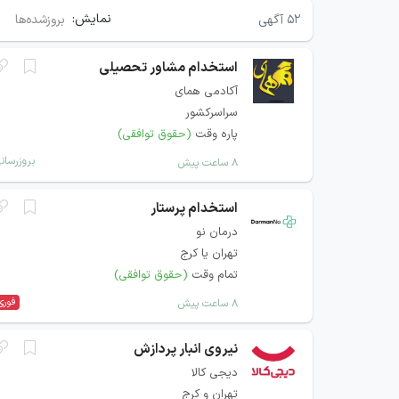
نمایش:
۵۲
آگهی
بروزشده‌ها
استخدام مشاور تحصیلی
آکادمی همای
سراسرکشور
پاره وقت
(حقوق توافقی)
بروزرسان
۸ ساعت پیش
استخدام پرستار
درمان نو
تهران یا کرج
تمام وقت
(حقوق توافقی)
فوری
۸ ساعت پیش
نیروی انبار پردازش
دیجی کالا
تهران و کرج