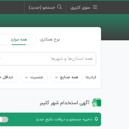
منوی کاربری
جستجو (جدید)
نوع همکاری:
همه موارد
همه استان‌ها و شهرها
فیلترها
همه صنایع
جنسیت
حداقل ح
آگهی استخدام شهر کلیبر
ذخیره جستجو و دریافت نتایج جدید