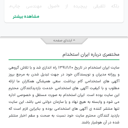
بلکه تلفیقی پیچیده از «اصول مهندسی چاپ»،
مشاهده بیشتر
«زیبایی‌شناسی» و «تکنیک‌های نرم‌افزاری» محسوب می‌شود.
داده‌های بازار نشر و تبلیغات حاکی از آن است که تقاضا برای
این تخصص، علی‌رغم دیجیتالی شدن رسانه‌ها، نه تنها
ابتدای صفحه
کاهش نیافته، بلکه با ظهور استانداردهای جدید در نشر
مختصری درباره ایران استخدام
الکترونیک و نیاز سازمان‌ها به تولید اسناد حرفه‌ای، شکلی
سایت ایران استخدام در تاریخ ۱۳۹۱/۱/۱۰ راه اندازی شد و با تلاش گروهی
فنی‌تر و تخصصی‌تر به خود گرفته است. امروزه تمرکز بازار بر
و روزانه مدیران و نویسندگان خود در جهت تبدیل شدن به مرجع بروز
آگهی های استخدامی گام برداشت. سعی همیشگی همکاران ما ارائه
جذب متخصصانی است که توانایی تبدیل محتوای خام
مطلوب و با کیفیت آگهی های استخدامی خدمت بازدیدکنندگان محترم
متنی به یک اثر بصری استاندارد، خوانا و آماده چاپ را داشته
این سایت بوده است. ایران استخدام به صورت مستقل و خصوصی اداره
می شود و وابسته به هیچ نهاد و یا سازمان دولتی نمی باشد، این سایت
باشند. بررسی دقیق ساختار بازار کار بیانگر آن است که حرفه
تنها منتشر کننده ی آگهی های استخدامی بوده و بنابراین لازم است که
صفحه‌آرایی یک عنوان شغلی تک‌بعدی نیست، بلکه شامل
بازدید کنندگان محترم سایت خود نسبت به صحت و سقم اخبار منتشر
شده در آن هوشیار باشند.
زیرشاخه‌های تخصصی با ماهیت و مهارت‌های متفاوت است.