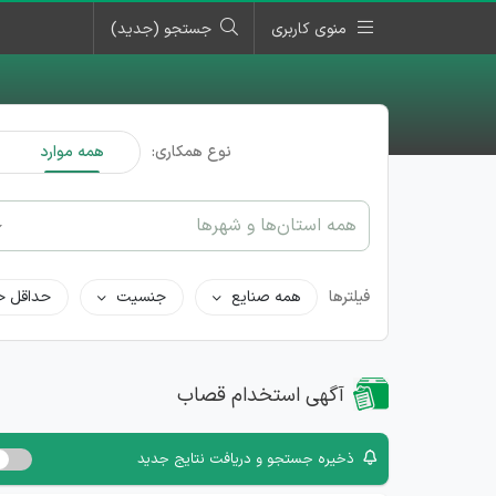
منوی کاربری
جستجو (جدید)
نوع همکاری:
همه موارد
همه استان‌ها و شهرها
فیلترها
همه صنایع
جنسیت
حداقل ح
آگهی استخدام قصاب
ذخیره جستجو و دریافت نتایج جدید