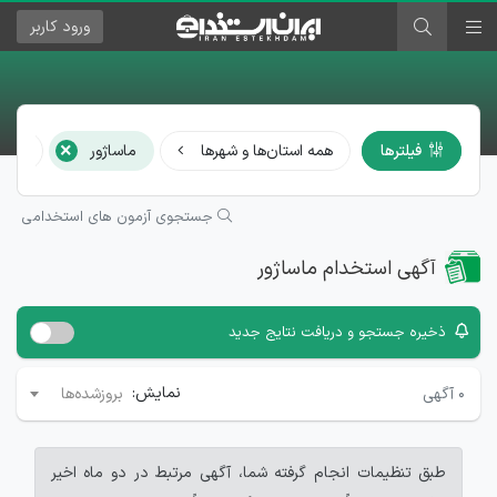
ورود
کاربر
×
فیلترها
همه استان‌ها و شهرها
ماساژور
همه 
جستجوی آزمون های استخدامی
آگهی استخدام ماساژور
ذخیره جستجو و دریافت نتایج جدید
نمایش:
۰
آگهی
بروزشده‌ها
طبق تنظیمات انجام گرفته شما، آگهی مرتبط در دو ماه اخیر