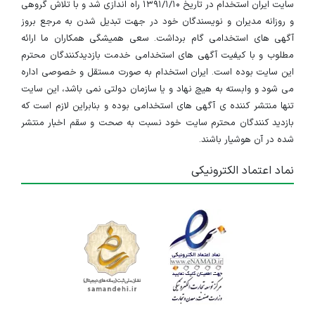
سایت ایران استخدام در تاریخ ۱۳۹۱/۱/۱۰ راه اندازی شد و با تلاش گروهی
و روزانه مدیران و نویسندگان خود در جهت تبدیل شدن به مرجع بروز
کار پیدا کند. بررسی‌ها نشان می‌دهد که گسترش تقاضا برای
آگهی های استخدامی گام برداشت. سعی همیشگی همکاران ما ارائه
خدمات ماساژ در ایران، این حرفه را به یکی از مسیرهای
مطلوب و با کیفیت آگهی های استخدامی خدمت بازدیدکنندگان محترم
این سایت بوده است. ایران استخدام به صورت مستقل و خصوصی اداره
شغلی نوظهور تبدیل کرده است. یکی از نکات قابل توجه آن
می شود و وابسته به هیچ نهاد و یا سازمان دولتی نمی باشد، این سایت
است که در سال‌های اخیر، حرفه ماساژوری در شمار مشاغل
تنها منتشر کننده ی آگهی های استخدامی بوده و بنابراین لازم است که
بازدید کنندگان محترم سایت خود نسبت به صحت و سقم اخبار منتشر
دارای ظرفیت مهاجرت
قرار گرفته است؛ شرط اصلی
شده در آن هوشیار باشند.
بهره‌مندی از این فرصت‌ها، برخورداری از
مدارک معتبر و مورد
نماد اعتماد الکترونیکی
تأیید بین‌المللی
است. بر اساس داده‌های تحلیل شده گفتنی
است که جایگاه سازمانی ماساژور به نوع مرکز وابسته است؛
در مراکز درمانی نزدیک به کادر پزشکی قرار دارد، در حوزه
ورزشی بخشی از تیم آماده‌سازی و ریکاوری محسوب می‌شود،
در سالن‌های زیبایی و هتل‌ها زیرمجموعه مدیر اسپا یا