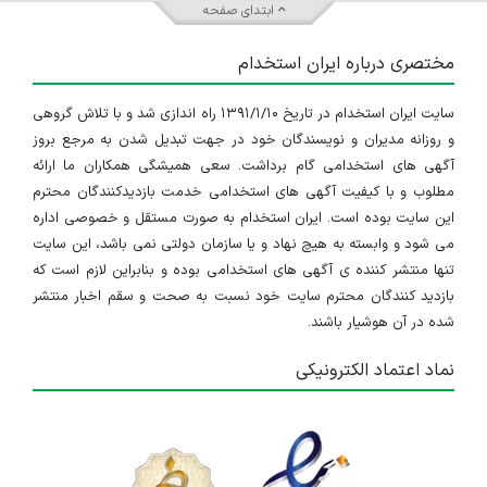
ابتدای صفحه
مسئول درک نیازها و انتظارات مشتریان از رستوران است. با
مختصری درباره ایران استخدام
شناسایی این نیازها و انتظارات، مدیر رستوران تمام
بخش‌های رستوران را به‌طور هماهنگ پیش می‌برد تا
سایت ایران استخدام در تاریخ ۱۳۹۱/۱/۱۰ راه اندازی شد و با تلاش گروهی
و روزانه مدیران و نویسندگان خود در جهت تبدیل شدن به مرجع بروز
مشتریان تجربه‌ای فراتر از انتظارشان داشته باشند. باتوجه به
آگهی های استخدامی گام برداشت. سعی همیشگی همکاران ما ارائه
اینکه صنعت رستوران‌ و کافه‌ در ایران با رقابت شدیدی
مطلوب و با کیفیت آگهی های استخدامی خدمت بازدیدکنندگان محترم
این سایت بوده است. ایران استخدام به صورت مستقل و خصوصی اداره
مواجه است، کارفرمایان اغلب به دنبال همکاری با مدیرانی
می شود و وابسته به هیچ نهاد و یا سازمان دولتی نمی باشد، این سایت
خلاق هستند که روش‌های جدید و نوین در زمینه مدیریت و
تنها منتشر کننده ی آگهی های استخدامی بوده و بنابراین لازم است که
بازدید کنندگان محترم سایت خود نسبت به صحت و سقم اخبار منتشر
کنترل کافه و رستوران را داشته باشند. اگر شمانیز فکر
شده در آن هوشیار باشند.
می‌کنید مدیر رستوران بودن یعنی تنها نظارت بر کارکنان،
نماد اعتماد الکترونیکی
شاید بد نباشد نگاه دقیق‌تری داشته باشید! براساس نتایج
بررسی‌های کارشناسان ایران استخدام از مجموع آگهی های
استخدام مدیر رستوران در ایران، گفتنی است برخلاف تصور