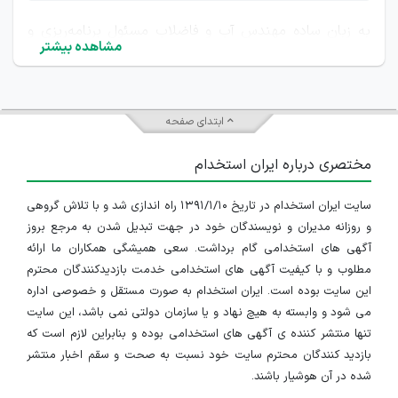
به زبان ساده مهندس آب و فاضلاب مسئول برنامه‌ریزی و
مشاهده بیشتر
ساخت سیستم‌هایی است که از آن طریق آب سالم به دست
مردم برسد و فاضلاب به شکل بهداشتی دفع شود. این
ابتدای صفحه
مهندسان سیستم‌هایی طراحی می‌کنند که آب رودخانه‌ها،
مختصری درباره ایران استخدام
سدها یا چاه‌ها بصورت تصفیه شده و از طریق لوله‌ها به
خانه‌ها و محل کار مردم برسد. این شغل شباهت زیادی به
سایت ایران استخدام در تاریخ ۱۳۹۱/۱/۱۰ راه اندازی شد و با تلاش گروهی
و روزانه مدیران و نویسندگان خود در جهت تبدیل شدن به مرجع بروز
"مهندس آب" دارد، اما در عین حال تفاوت‌های جزئی بین
آگهی های استخدامی گام برداشت. سعی همیشگی همکاران ما ارائه
این دو وجود دارد. مهندسی آب بیشتر با
مدیریت کلی آب در
مطلوب و با کیفیت آگهی های استخدامی خدمت بازدیدکنندگان محترم
این سایت بوده است. ایران استخدام به صورت مستقل و خصوصی اداره
طبیعت
(مثل ساخت سد و کنترل سیلاب) سروکار دارد ولی
می شود و وابسته به هیچ نهاد و یا سازمان دولتی نمی باشد، این سایت
مهندسی آب و فاضلاب اغلب در زمینه آبرسانی به خانه‌ها،
تنها منتشر کننده ی آگهی های استخدامی بوده و بنابراین لازم است که
بازدید کنندگان محترم سایت خود نسبت به صحت و سقم اخبار منتشر
شهرها و جمع‌آوری و تصفیه فاضلاب‌ها فعالیت دارد. باتوجه
شده در آن هوشیار باشند.