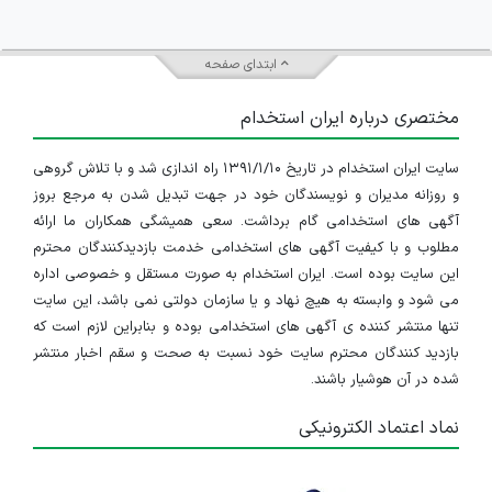
باشد که آیا تأسیسات یک
رشته مستقل دانشگاهی
است یا
ابتدای صفحه
اینکه به‌عنوان یک
گرایش
در رشته‌های دیگر قرار می‌گیرد؟ در
مختصری درباره ایران استخدام
پاسخ به این سوال باید گفت
مهندسی تأسیسات
به‌خودی‌خود یک رشته جداگانه دانشگاهی نیست
، یعنی شما
سایت ایران استخدام در تاریخ ۱۳۹۱/۱/۱۰ راه اندازی شد و با تلاش گروهی
و روزانه مدیران و نویسندگان خود در جهت تبدیل شدن به مرجع بروز
نمی‌توانید در دوره کارشناسی رشته‌ای به نام "تأسیسات" را
آگهی های استخدامی گام برداشت. سعی همیشگی همکاران ما ارائه
به‌عنوان رشته تحصیلی انتخاب کنید. در واقع
تأسیسات یک
مطلوب و با کیفیت آگهی های استخدامی خدمت بازدیدکنندگان محترم
این سایت بوده است. ایران استخدام به صورت مستقل و خصوصی اداره
تخصص یا شغل است که در دل برخی از رشته‌های مهم
می شود و وابسته به هیچ نهاد و یا سازمان دولتی نمی باشد، این سایت
مهندسی مانند مهندسی مکانیک
،
برق، الکترونیک، عمران
تنها منتشر کننده ی آگهی های استخدامی بوده و بنابراین لازم است که
بازدید کنندگان محترم سایت خود نسبت به صحت و سقم اخبار منتشر
و..
قرار دارد. البته ناگفته نماند گرایش مهندسی تأسیسات
شده در آن هوشیار باشند.
حرارتی و برودتی از زیرشاخه‌های رشته مهندسی مکانیک،
نماد اعتماد الکترونیکی
مرتبط‌ترین گرایش با شغل مهندسی تأسیسات است.