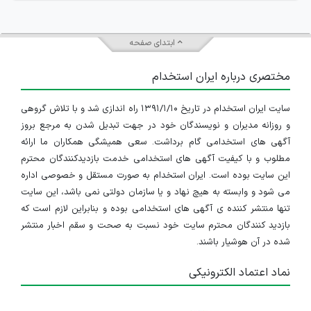
داده‌اند
. محبوبیت این شغل نه تنها در بخش خصوصی،
بلکه در نهادهای دولتی همچون
وزارت راه و شهرسازی
،
ابتدای صفحه
شهرداری‌ها
و سایر سازمان‌های مرتبط نیز زیاد است. علاوه بر
مختصری درباره ایران استخدام
این، مهندسان معمار می‌توانند پس از فارغ‌التحصیلی، با اخذ
سایت ایران استخدام در تاریخ ۱۳۹۱/۱/۱۰ راه اندازی شد و با تلاش گروهی
مجوز از سازمان نظام مهندسی به‌صورت مستقل اقدام به
و روزانه مدیران و نویسندگان خود در جهت تبدیل شدن به مرجع بروز
آگهی های استخدامی گام برداشت. سعی همیشگی همکاران ما ارائه
راه‌اندازی دفتر مهندسی نموده و به صورت مستقل در این
مطلوب و با کیفیت آگهی های استخدامی خدمت بازدیدکنندگان محترم
حوزه فعالیت نمایند. یکی از اولین مواردی که کارفرمایان در
این سایت بوده است. ایران استخدام به صورت مستقل و خصوصی اداره
می شود و وابسته به هیچ نهاد و یا سازمان دولتی نمی باشد، این سایت
روند استخدام یک مهندس معمار به آن توجه می‌کنند،
تنها منتشر کننده ی آگهی های استخدامی بوده و بنابراین لازم است که
سابقه کاری و
تجربیات مرتبط
آن است. با اینکه اولویت
بازدید کنندگان محترم سایت خود نسبت به صحت و سقم اخبار منتشر
شده در آن هوشیار باشند.
استخدام مهندس معمار با سابقه بیشتر از بقیه است، اما در
نماد اعتماد الکترونیکی
میان آگهی‌ها، درخواست‌های همکاری برای
کارآموزان معماری
نیز به وفور دیده می‌شود. علاوه بر آن، در میان آگهی‌های