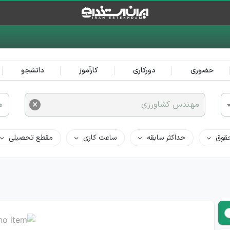
حضوری
دورکاری
کارآموز
دانشجو
×
مهندس کشاورزی
ه
قوق
حداکثر سابقه
ساعت کاری
مقطع تحصیلی