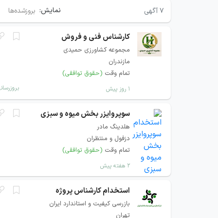
نمایش:
۷
آگهی
بروزشده‌ها
کارشناس فنی و فروش
مجموعه کشاورزی حمیدی
مازندران
تمام وقت
(حقوق توافقی)
بروزرسان
۱ روز پیش
سوپروایزر بخش میوه و سبزی
هلدینگ مادر
دزفول و منتظران
تمام وقت
(حقوق توافقی)
۲ هفته پیش
استخدام کارشناس پروژه
بازرسی کیفیت و استاندارد ایران
تهران