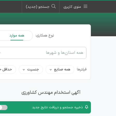
منوی کاربری
جستجو (جدید)
نوع همکاری:
همه موارد
همه استان‌ها و شهرها
فیلترها
همه صنایع
جنسیت
حداقل ح
آگهی استخدام مهندس کشاورزی
ذخیره جستجو و دریافت نتایج جدید