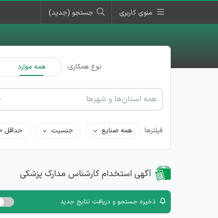
منوی کاربری
جستجو (جدید)
نوع همکاری:
همه موارد
همه استان‌ها و شهرها
فیلترها
همه صنایع
جنسیت
حداقل ح
آگهی استخدام کارشناس مدارک پزشکی
ذخیره جستجو و دریافت نتایج جدید