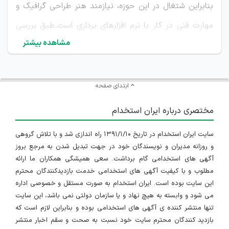
بنابراین شتغال در این حوزه، نیازمند هنر طراحی گرافیک و
مهارت فنی در کار با نرم‌ افزارهای برداری است.طبق بررسی
مشاهده بیشتر
مجموع آگهی‌های استخدام کورل کار، بخش عمده‌ای از این
فرصت‌های شغلی از سوی دفاتر تبلیغاتی، چاپخانه‌ها،
کارگاه‌های تولید بسته‌بندی، شرکت‌های فعال در صنعت
ابتدای صفحه
هدایای تبلیغاتی و تولیدکنندگان محصولات چاپی منتشر
مختصری درباره ایران استخدام
شده است. با توجه به کثرت این مجموعه‌ها در شهرهای
سایت ایران استخدام در تاریخ ۱۳۹۱/۱/۱۰ راه اندازی شد و با تلاش گروهی
صنعتی، بیشترین جذب نیرو در کلان‌ شهرهایی مانند تهران،
و روزانه مدیران و نویسندگان خود در جهت تبدیل شدن به مرجع بروز
آگهی های استخدامی گام برداشت. سعی همیشگی همکاران ما ارائه
اصفهان و تبریز انجام می‌شود. بر اساس داده‌های تحلیل
مطلوب و با کیفیت آگهی های استخدامی خدمت بازدیدکنندگان محترم
شده وظایف کورل کار، طیف گسترده‌ای از طراحی و ویرایش
این سایت بوده است. ایران استخدام به صورت مستقل و خصوصی اداره
می شود و وابسته به هیچ نهاد و یا سازمان دولتی نمی باشد، این سایت
لوگو، بروشور، کارت ویزیت، بنر تبلیغاتی و بسته‌بندی، تا
تنها منتشر کننده ی آگهی های استخدامی بوده و بنابراین لازم است که
آماده‌سازی فایل‌های چاپی با فرمت‌ها و استانداردهای
بازدید کنندگان محترم سایت خود نسبت به صحت و سقم اخبار منتشر