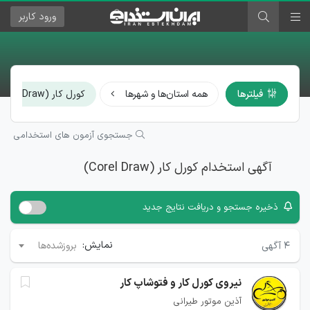
ورود
کاربر
فیلترها
همه استان‌ها و شهرها
کورل کار (Corel Draw)
جستجوی آزمون های استخدامی
آگهی استخدام کورل کار (Corel Draw)
ذخیره جستجو و دریافت نتایج جدید
نمایش:
۴
آگهی
بروزشده‌ها
نیروی کورل کار و فتوشاپ کار
آذین موتور طیرانی