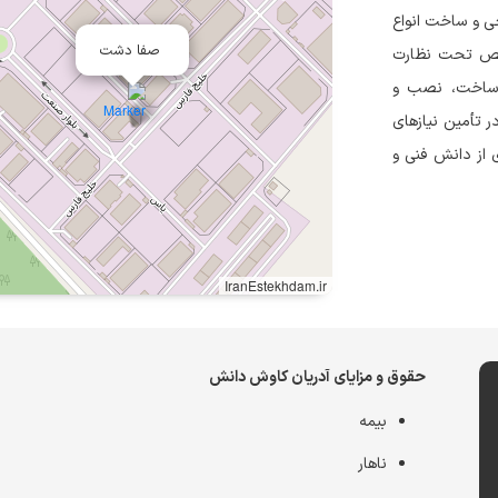
) در سال ۱۳۹۴ با هدف طراحی و ساخت انواع
صفا دشت
خصص تحت نظارت
، ساخت، نصب و
ه‌ویژه ED و PT، نقش مؤثری در تأمین نیازهای
ی از دانش فنی و
IranEstekhdam.ir
حقوق و مزایای آدریان کاوش دانش
بیمه
ناهار