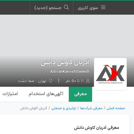
منوی کاربری
جستجو (جدید)
آدریان کاوش دانش
AdrianKavoshDanesh
۱۱ تا ۵۰ نفر
تهران - صفا دشت
معرفی
آگهی‌ها
ی استخدام
امتیازات
صفحه اصلی
معرفی شرکت‌ها
تولیدی و صنعتی
آدریان کاوش دانش
معرفی آدریان کاوش دانش