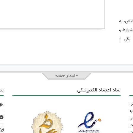
انش، به
رایط و
یکی از
ابتدای صفحه
نماد اعتماد الکترونیکی
ما
 تلاش
ه
ی
ت
د
رت