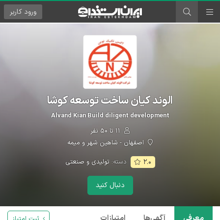
ورود
کاربر
الوند کیان ساخت توسعه کوشا
Alvand Kian Build diligent development
۱۱ تا ۵۰ نفر
اصفهان - شاهین شهر و میمه
دسته:
تولیدی و صنعتی
۲.۰
دنبال کنید
معرفی
آگهی‌ها
امتیازات
ثبت امتیاز