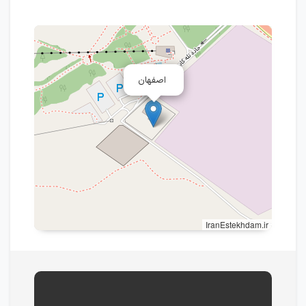
اصفهان
IranEstekhdam.ir