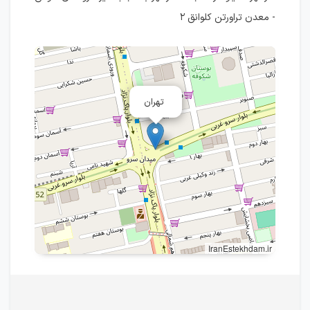
- معدن تراورتن کلوانق ۲
تهران
IranEstekhdam.ir