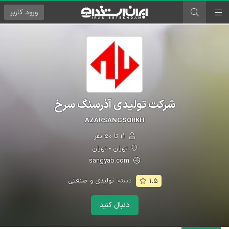
ورود
کاربر
شرکت تولیدی آذرسنگ سرخ
AZARSANGSORKH
۱۱ تا ۵۰ نفر
تهران - تهران
sangyab.com
دسته:
تولیدی و صنعتی
۱.۵
دنبال کنید