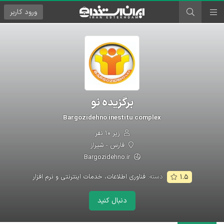
ورود
کاربر
برگزیده نو
Bargozidehno inestitu complex
زیر ۱۰ نفر
فارس - شیراز
Bargozidehno.ir
دسته:
فناوری اطلاعات، خدمات اینترنتی و نرم افزار
۱.۵
دنبال کنید