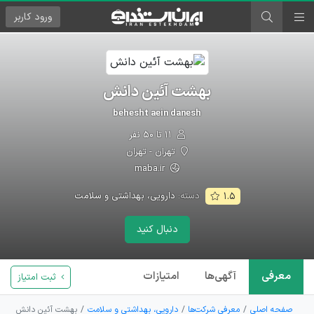
ورود
کاربر
بهشت آئین دانش
behesht aein danesh
۱۱ تا ۵۰ نفر
تهران - تهران
maba.ir
دسته:
دارویی، بهداشتی و سلامت
۱.۵
دنبال کنید
معرفی
آگهی‌ها
امتیازات
ثبت امتیاز
صفحه اصلی
معرفی شرکت‌ها
دارویی، بهداشتی و سلامت
بهشت آئین دانش