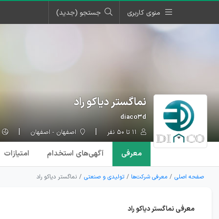
منوی کاربری
جستجو (جدید)
نماگستر دیاکو راد
diaco۳d
۱۱ تا ۵۰ نفر
اصفهان - اصفهان
معرفی
آگهی‌ها
ی استخدام
امتیازات
صفحه اصلی
معرفی شرکت‌ها
تولیدی و صنعتی
نماگستر دیاکو راد
معرفی نماگستر دیاکو راد