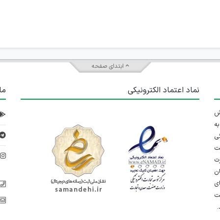
ابتدای صفحه
نماد اعتماد الکترونیکی
ما
 تلاش
ه
ی
ت
د
رت
ان
ی
یت