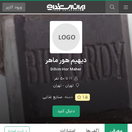
ورود
کاربر
دیهیم هور ماهر
Dihim Hor Maher
۱۱ تا ۵۰ نفر
تهران - تهران
دسته:
صنایع غذایی
۱.۵
دنبال کنید
معرفی
آگهی‌ها
امتیازات
ثبت امتیاز