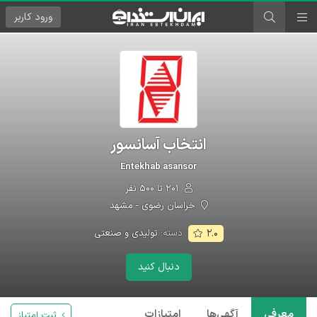
ورود
کاربر
انتخاب آسانسور
Entekhab asansor
۲۰۱ تا ۵۰۰ نفر
خراسان رضوی - مشهد
دسته:
تولیدی و صنعتی
۲.۰
دنبال کنید
معرفی
آگهی‌ها
امتیازات
ثبت امتیاز